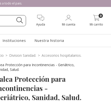
s a todo el pais.
0
Ayuda
Mi cuenta
Mi carrito
Instituciones
Nuestra historia
cio
>
Division Sanidad.
>
Accesorios hospitalarios.
lea Protección para Incontinencias - Geriátrico,
nidad, Salud.
alea Protección para
ncontinencias -
eriátrico, Sanidad, Salud.