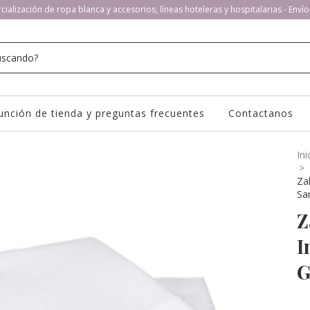
ialización de ropa blanca y accesorios, líneas hoteleras y hospitalarias - Envío
unción de tienda y preguntas frecuentes
Contactanos
Ini
>
Za
Sa
Z
I
G